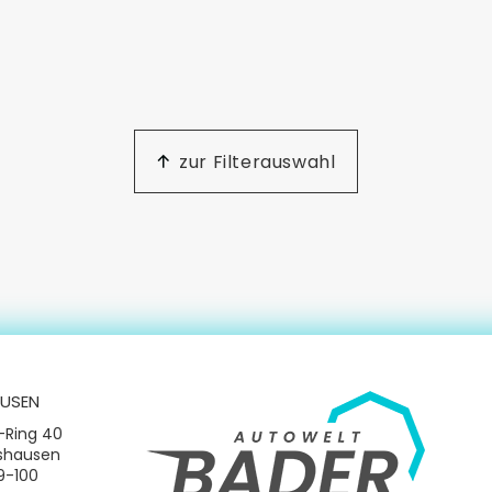
zur Filterauswahl
USEN
-Ring 40
tshausen
09-100