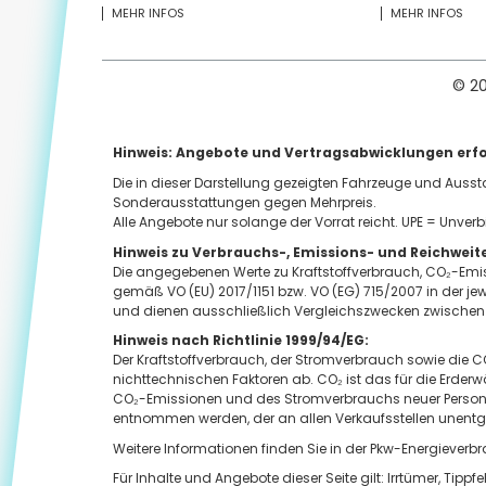
MEHR INFOS
MEHR INFOS
© 2
Hinweis: Angebote und Vertragsabwicklungen erfo
Die in dieser Darstellung gezeigten Fahrzeuge und Auss
Sonderausstattungen gegen Mehrpreis.
Alle Angebote nur solange der Vorrat reicht. UPE = Unverb
Hinweis zu Verbrauchs-, Emissions- und Reichwei
Die angegebenen Werte zu Kraftstoffverbrauch, CO₂-Emis
gemäß VO (EU) 2017/1151 bzw. VO (EG) 715/2007 in der j
und dienen ausschließlich Vergleichszwecken zwischen
Hinweis nach Richtlinie 1999/94/EG:
Der Kraftstoffverbrauch, der Stromverbrauch sowie die
nichttechnischen Faktoren ab. CO₂ ist das für die Erder
CO₂-Emissionen und des Stromverbrauchs neuer Person
entnommen werden, der an allen Verkaufsstellen unentgelt
Weitere Informationen finden Sie in der Pkw-Energieve
Für Inhalte und Angebote dieser Seite gilt: Irrtümer, T