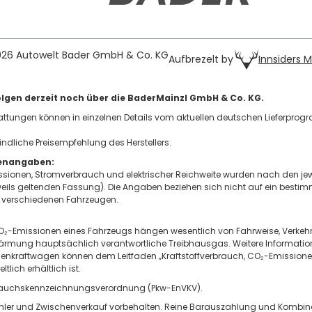
026 Autowelt Bader GmbH & Co. KG
Innsiders 
Aufbrezelt by
lgen derzeit noch über die BaderMainzl GmbH & Co. KG.
tattungen können in einzelnen Details vom aktuellen deutschen Lieferprog
indliche Preisempfehlung des Herstellers.
tenangaben:
sionen, Stromverbrauch und elektrischer Reichweite wurden nach den jew
eweils geltenden Fassung). Die Angaben beziehen sich nicht auf ein besti
 verschiedenen Fahrzeugen.
 CO₂-Emissionen eines Fahrzeugs hängen wesentlich von Fahrweise, Verke
wärmung hauptsächlich verantwortliche Treibhausgas. Weitere Informationen
enkraftwagen können dem Leitfaden „Kraftstoffverbrauch, CO₂-Emission
lich erhältlich ist.
rbrauchskennzeichnungsverordnung (Pkw-EnVKV).
ippfehler und Zwischenverkauf vorbehalten. Reine Barauszahlung und Kombi