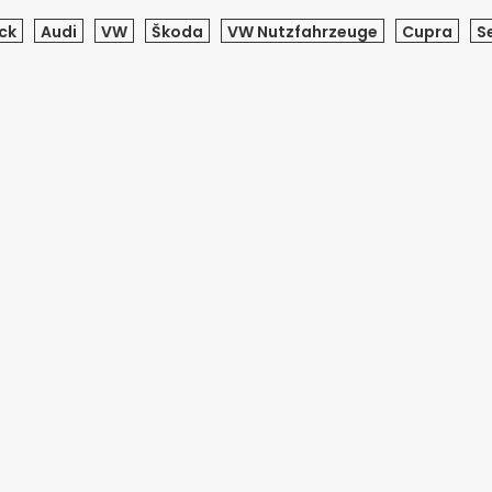
ck
Audi
VW
Škoda
VW Nutzfahrzeuge
Cupra
S