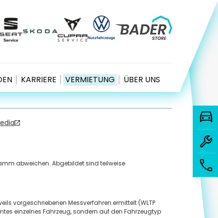
ook
agram
nkedIn
YouTube
DATENSCHUTZ
COOKIE-EINSTELLUNGEN
oogle bewertet
IMPRESSUM
.9
EN
KARRIERE
VERMIETUNG
ÜBER UNS
Media
ramm abweichen. Abgebildet sind teilweise
eils vorgeschriebenen Messverfahren ermittelt (WLTP
mmtes einzelnes Fahrzeug, sondern auf den Fahrzeugtyp