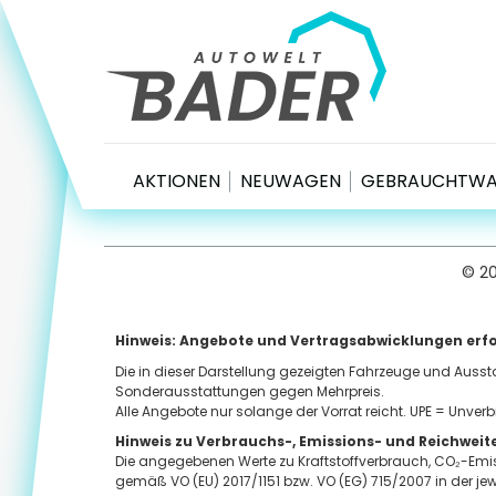
Autowelt Bader
BRUCKMÜHL-HEUFELD
WOLFRATSHAUSE
Münchener Str. 2
Hans-Urmiller-Rin
83052 Bruckmühl-Heufeld
82515 Wolfratshau
Tel.
08061 49 777-0
Tel.
08171 16 09-10
MEHR INFOS
MEHR INFOS
AKTIONEN
NEUWAGEN
GEBRAUCHTW
© 2
Hinweis: Angebote und Vertragsabwicklungen erfo
Die in dieser Darstellung gezeigten Fahrzeuge und Auss
Sonderausstattungen gegen Mehrpreis.
Alle Angebote nur solange der Vorrat reicht. UPE = Unverb
Hinweis zu Verbrauchs-, Emissions- und Reichwei
Die angegebenen Werte zu Kraftstoffverbrauch, CO₂-Emis
gemäß VO (EU) 2017/1151 bzw. VO (EG) 715/2007 in der j