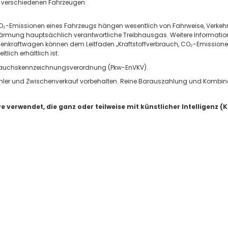
 verschiedenen Fahrzeugen.
 CO₂-Emissionen eines Fahrzeugs hängen wesentlich von Fahrweise, Verke
wärmung hauptsächlich verantwortliche Treibhausgas. Weitere Informationen
enkraftwagen können dem Leitfaden „Kraftstoffverbrauch, CO₂-Emission
lich erhältlich ist.
rbrauchskennzeichnungsverordnung (Pkw-EnVKV).
ippfehler und Zwischenverkauf vorbehalten. Reine Barauszahlung und Kombi
verwendet, die ganz oder teilweise mit künstlicher Intelligenz (KI