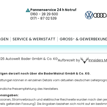
Pannenservice 24 h Notruf
Faceb
Inst
Li
0160 - 28 29 600
N
0171 - 87 02 539
g 40
sen
0
G
4
AGEN
SERVICE & WERKSTATT
GROSS- & GEWERBEKUND
026 Autowelt Bader GmbH & Co. KG
Innsiders 
Aufbrezelt by
lgen derzeit noch über die BaderMainzl GmbH & Co. KG.
tattungen können in einzelnen Details vom aktuellen deutschen Lieferprog
indliche Preisempfehlung des Herstellers.
tenangaben:
sionen, Stromverbrauch und elektrischer Reichweite wurden nach den jew
eweils geltenden Fassung). Die Angaben beziehen sich nicht auf ein besti