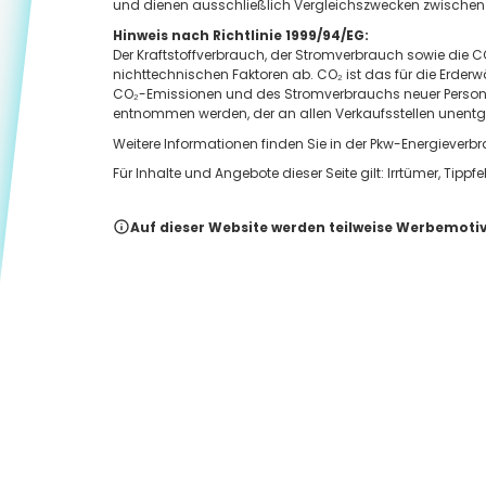
und dienen ausschließlich Vergleichszwecken zwischen
Hinweis nach Richtlinie 1999/94/EG:
Der Kraftstoffverbrauch, der Stromverbrauch sowie die
nichttechnischen Faktoren ab. CO₂ ist das für die Erder
CO₂-Emissionen und des Stromverbrauchs neuer Person
entnommen werden, der an allen Verkaufsstellen unentgelt
Weitere Informationen finden Sie in der Pkw-Energieve
Für Inhalte und Angebote dieser Seite gilt: Irrtümer, T
Auf dieser Website werden teilweise Werbemotive 