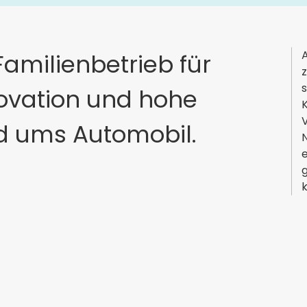
A
Familienbetrieb für
s
novation und hohe
d ums Automobil.
N
e
g