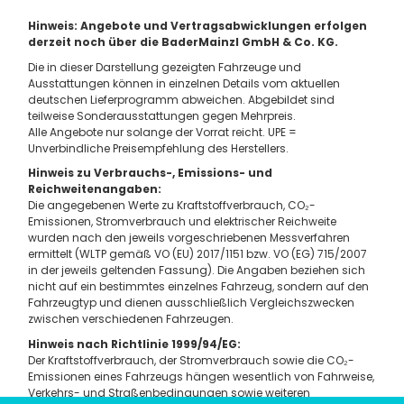
Hinweis: Angebote und Vertragsabwicklungen erfolgen
derzeit noch über die BaderMainzl GmbH & Co. KG.
Die in dieser Darstellung gezeigten Fahrzeuge und
Ausstattungen können in einzelnen Details vom aktuellen
deutschen Lieferprogramm abweichen. Abgebildet sind
teilweise Sonderausstattungen gegen Mehrpreis.
Alle Angebote nur solange der Vorrat reicht. UPE =
Unverbindliche Preisempfehlung des Herstellers.
Hinweis zu Verbrauchs-, Emissions- und
Reichweitenangaben:
Die angegebenen Werte zu Kraftstoffverbrauch, CO₂-
Emissionen, Stromverbrauch und elektrischer Reichweite
wurden nach den jeweils vorgeschriebenen Messverfahren
ermittelt (WLTP gemäß VO (EU) 2017/1151 bzw. VO (EG) 715/2007
in der jeweils geltenden Fassung). Die Angaben beziehen sich
nicht auf ein bestimmtes einzelnes Fahrzeug, sondern auf den
Fahrzeugtyp und dienen ausschließlich Vergleichszwecken
zwischen verschiedenen Fahrzeugen.
Hinweis nach Richtlinie 1999/94/EG:
Der Kraftstoffverbrauch, der Stromverbrauch sowie die CO₂-
Emissionen eines Fahrzeugs hängen wesentlich von Fahrweise,
Verkehrs- und Straßenbedingungen sowie weiteren