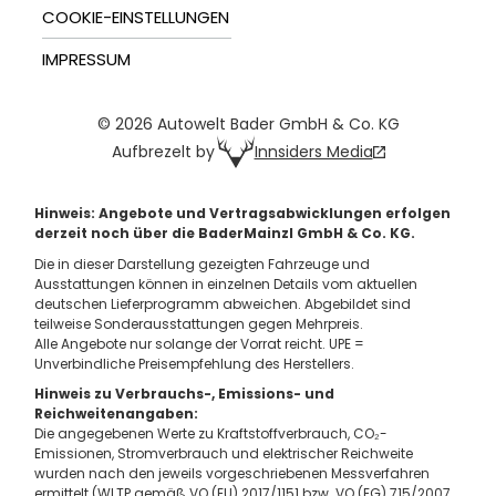
COOKIE-EINSTELLUNGEN
IMPRESSUM
© 2026 Autowelt Bader GmbH & Co. KG
Innsiders Media
Aufbrezelt by
Hinweis: Angebote und Vertragsabwicklungen erfolgen
derzeit noch über die BaderMainzl GmbH & Co. KG.
Die in dieser Darstellung gezeigten Fahrzeuge und
Ausstattungen können in einzelnen Details vom aktuellen
deutschen Lieferprogramm abweichen. Abgebildet sind
teilweise Sonderausstattungen gegen Mehrpreis.
Alle Angebote nur solange der Vorrat reicht. UPE =
Unverbindliche Preisempfehlung des Herstellers.
Hinweis zu Verbrauchs-, Emissions- und
Reichweitenangaben:
Die angegebenen Werte zu Kraftstoffverbrauch, CO₂-
Emissionen, Stromverbrauch und elektrischer Reichweite
wurden nach den jeweils vorgeschriebenen Messverfahren
ermittelt (WLTP gemäß VO (EU) 2017/1151 bzw. VO (EG) 715/2007