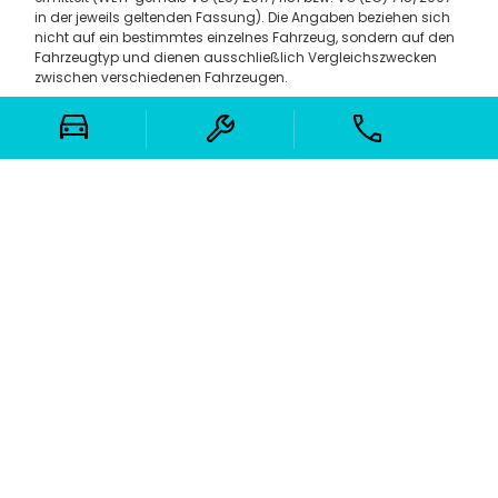
in der jeweils geltenden Fassung). Die Angaben beziehen sich
nicht auf ein bestimmtes einzelnes Fahrzeug, sondern auf den
Fahrzeugtyp und dienen ausschließlich Vergleichszwecken
zwischen verschiedenen Fahrzeugen.
Hinweis nach Richtlinie 1999/94/EG:
Der Kraftstoffverbrauch, der Stromverbrauch sowie die CO₂-
Emissionen eines Fahrzeugs hängen wesentlich von Fahrweise,
Verkehrs- und Straßenbedingungen sowie weiteren
nichttechnischen Faktoren ab. CO₂ ist das für die
Erderwärmung hauptsächlich verantwortliche Treibhausgas.
Weitere Informationen über die offiziellen Werte des
Kraftstoffverbrauchs, der CO₂-Emissionen und des
Stromverbrauchs neuer Personenkraftwagen können dem
Leitfaden „Kraftstoffverbrauch, CO₂-Emissionen und
Stromverbrauch neuer Personenkraftwagen“ entnommen
werden, der an allen Verkaufsstellen unentgeltlich erhältlich ist.
Weitere Informationen finden Sie in der Pkw-
Energieverbrauchskennzeichnungsverordnung (Pkw-EnVKV).
Für Inhalte und Angebote dieser Seite gilt: Irrtümer, Tippfehler
und Zwischenverkauf vorbehalten. Reine Barauszahlung und
Kombination mit anderen Aktionen nicht möglich.