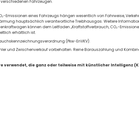
 verschiedenen Fahrzeugen.
 CO₂-Emissionen eines Fahrzeugs hängen wesentlich von Fahrweise, Verke
wärmung hauptsächlich verantwortliche Treibhausgas. Weitere Informationen
enkraftwagen können dem Leitfaden „Kraftstoffverbrauch, CO₂-Emission
lich erhältlich ist.
rbrauchskennzeichnungsverordnung (Pkw-EnVKV).
ippfehler und Zwischenverkauf vorbehalten. Reine Barauszahlung und Kombi
verwendet, die ganz oder teilweise mit künstlicher Intelligenz (KI