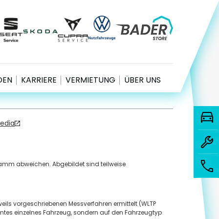
ook
agram
nkedIn
YouTube
DATENSCHUTZ
COOKIE-EINSTELLUNGEN
oogle bewertet
IMPRESSUM
.9
EN
KARRIERE
VERMIETUNG
ÜBER UNS
Media
ramm abweichen. Abgebildet sind teilweise
eils vorgeschriebenen Messverfahren ermittelt (WLTP
mmtes einzelnes Fahrzeug, sondern auf den Fahrzeugtyp