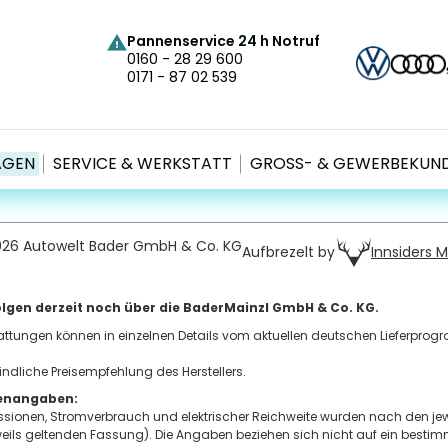
Pannenservice 24 h Notruf
Faceb
Inst
Li
0160 - 28 29 600
N
0171 - 87 02 539
g 40
sen
0
G
4
AGEN
SERVICE & WERKSTATT
GROSS- & GEWERBEKUND
026 Autowelt Bader GmbH & Co. KG
Innsiders 
Aufbrezelt by
lgen derzeit noch über die BaderMainzl GmbH & Co. KG.
tattungen können in einzelnen Details vom aktuellen deutschen Lieferprog
indliche Preisempfehlung des Herstellers.
tenangaben:
sionen, Stromverbrauch und elektrischer Reichweite wurden nach den jew
eweils geltenden Fassung). Die Angaben beziehen sich nicht auf ein besti