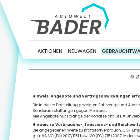
Autowelt Bader
BRUCKMÜHL-HEUFELD
WOLFRATSHAUSE
Münchener Str. 2
Hans-Urmiller-Rin
83052 Bruckmühl-Heufeld
82515 Wolfratshau
Tel.
08061 49 777-0
Tel.
08171 16 09-10
MEHR INFOS
MEHR INFOS
AKTIONEN
NEUWAGEN
GEBRAUCHTW
© 2
Hinweis: Angebote und Vertragsabwicklungen erfo
Die in dieser Darstellung gezeigten Fahrzeuge und Auss
Sonderausstattungen gegen Mehrpreis.
Alle Angebote nur solange der Vorrat reicht. UPE = Unverb
Hinweis zu Verbrauchs-, Emissions- und Reichwei
Die angegebenen Werte zu Kraftstoffverbrauch, CO₂-Emis
gemäß VO (EU) 2017/1151 bzw. VO (EG) 715/2007 in der j