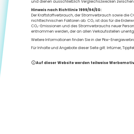
und dienen ausschließlich Vergleichszwecken zwischen
Hinweis nach Richtlinie 1999/94/EG:
Der Kraftstoffverbrauch, der Stromverbrauch sowie die
nichttechnischen Faktoren ab. CO₂ ist das für die Erder
CO₂-Emissionen und des Stromverbrauchs neuer Person
entnommen werden, der an allen Verkaufsstellen unentgelt
Weitere Informationen finden Sie in der Pkw-Energieve
Für Inhalte und Angebote dieser Seite gilt: Irrtümer, T
Auf dieser Website werden teilweise Werbemotive 