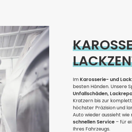
KAROSSE
LACKZE
Im
Karosserie- und Lack
besten Händen. Unsere S
Unfallschäden, Lackrep
Kratzern bis zur komplet
höchster Präzision und lan
Auto wieder aussieht wie 
schnellen Service
– für e
Ihres Fahrzeugs.