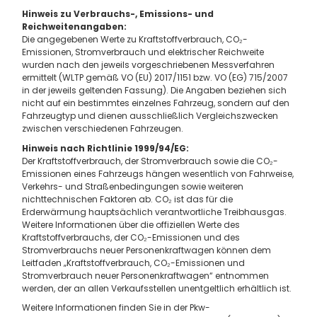
Hinweis zu Verbrauchs-, Emissions- und
Reichweitenangaben:
Die angegebenen Werte zu Kraftstoffverbrauch, CO₂-
Emissionen, Stromverbrauch und elektrischer Reichweite
wurden nach den jeweils vorgeschriebenen Messverfahren
ermittelt (WLTP gemäß VO (EU) 2017/1151 bzw. VO (EG) 715/2007
in der jeweils geltenden Fassung). Die Angaben beziehen sich
nicht auf ein bestimmtes einzelnes Fahrzeug, sondern auf den
Fahrzeugtyp und dienen ausschließlich Vergleichszwecken
zwischen verschiedenen Fahrzeugen.
Hinweis nach Richtlinie 1999/94/EG:
Der Kraftstoffverbrauch, der Stromverbrauch sowie die CO₂-
Emissionen eines Fahrzeugs hängen wesentlich von Fahrweise,
Verkehrs- und Straßenbedingungen sowie weiteren
nichttechnischen Faktoren ab. CO₂ ist das für die
Erderwärmung hauptsächlich verantwortliche Treibhausgas.
Weitere Informationen über die offiziellen Werte des
Kraftstoffverbrauchs, der CO₂-Emissionen und des
Stromverbrauchs neuer Personenkraftwagen können dem
Leitfaden „Kraftstoffverbrauch, CO₂-Emissionen und
Stromverbrauch neuer Personenkraftwagen“ entnommen
werden, der an allen Verkaufsstellen unentgeltlich erhältlich ist.
Weitere Informationen finden Sie in der Pkw-