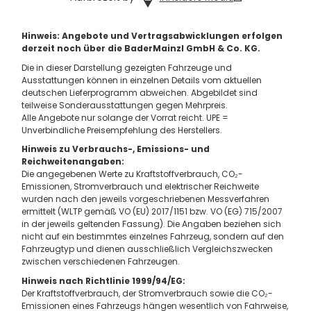
Hinweis: Angebote und Vertragsabwicklungen erfolgen
derzeit noch über die BaderMainzl GmbH & Co. KG.
Die in dieser Darstellung gezeigten Fahrzeuge und
Ausstattungen können in einzelnen Details vom aktuellen
deutschen Lieferprogramm abweichen. Abgebildet sind
teilweise Sonderausstattungen gegen Mehrpreis.
Alle Angebote nur solange der Vorrat reicht. UPE =
Unverbindliche Preisempfehlung des Herstellers.
Hinweis zu Verbrauchs-, Emissions- und
Reichweitenangaben:
Die angegebenen Werte zu Kraftstoffverbrauch, CO₂-
Emissionen, Stromverbrauch und elektrischer Reichweite
wurden nach den jeweils vorgeschriebenen Messverfahren
ermittelt (WLTP gemäß VO (EU) 2017/1151 bzw. VO (EG) 715/2007
in der jeweils geltenden Fassung). Die Angaben beziehen sich
nicht auf ein bestimmtes einzelnes Fahrzeug, sondern auf den
Fahrzeugtyp und dienen ausschließlich Vergleichszwecken
zwischen verschiedenen Fahrzeugen.
Hinweis nach Richtlinie 1999/94/EG:
Der Kraftstoffverbrauch, der Stromverbrauch sowie die CO₂-
Emissionen eines Fahrzeugs hängen wesentlich von Fahrweise,