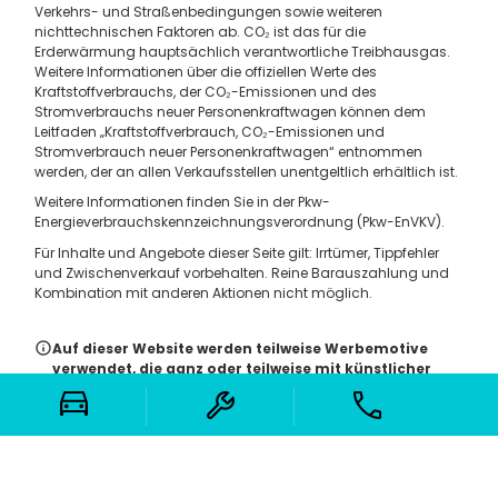
Verkehrs- und Straßenbedingungen sowie weiteren
nichttechnischen Faktoren ab. CO₂ ist das für die
Erderwärmung hauptsächlich verantwortliche Treibhausgas.
Weitere Informationen über die offiziellen Werte des
Kraftstoffverbrauchs, der CO₂-Emissionen und des
Stromverbrauchs neuer Personenkraftwagen können dem
Leitfaden „Kraftstoffverbrauch, CO₂-Emissionen und
Stromverbrauch neuer Personenkraftwagen“ entnommen
werden, der an allen Verkaufsstellen unentgeltlich erhältlich ist.
Weitere Informationen finden Sie in der Pkw-
Energieverbrauchskennzeichnungsverordnung (Pkw-EnVKV).
Für Inhalte und Angebote dieser Seite gilt: Irrtümer, Tippfehler
und Zwischenverkauf vorbehalten. Reine Barauszahlung und
Kombination mit anderen Aktionen nicht möglich.
Auf dieser Website werden teilweise Werbemotive
verwendet, die ganz oder teilweise mit künstlicher
Intelligenz (KI) erstellt wurden.