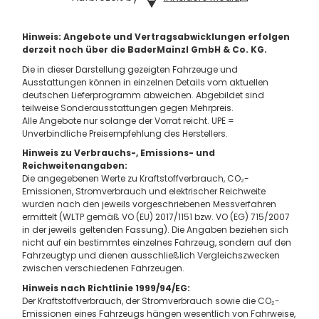
Hinweis: Angebote und Vertragsabwicklungen erfolgen
derzeit noch über die BaderMainzl GmbH & Co. KG.
Die in dieser Darstellung gezeigten Fahrzeuge und
Ausstattungen können in einzelnen Details vom aktuellen
deutschen Lieferprogramm abweichen. Abgebildet sind
teilweise Sonderausstattungen gegen Mehrpreis.
Alle Angebote nur solange der Vorrat reicht. UPE =
Unverbindliche Preisempfehlung des Herstellers.
Hinweis zu Verbrauchs-, Emissions- und
Reichweitenangaben:
Die angegebenen Werte zu Kraftstoffverbrauch, CO₂-
Emissionen, Stromverbrauch und elektrischer Reichweite
wurden nach den jeweils vorgeschriebenen Messverfahren
ermittelt (WLTP gemäß VO (EU) 2017/1151 bzw. VO (EG) 715/2007
in der jeweils geltenden Fassung). Die Angaben beziehen sich
nicht auf ein bestimmtes einzelnes Fahrzeug, sondern auf den
Fahrzeugtyp und dienen ausschließlich Vergleichszwecken
zwischen verschiedenen Fahrzeugen.
Hinweis nach Richtlinie 1999/94/EG:
Der Kraftstoffverbrauch, der Stromverbrauch sowie die CO₂-
Emissionen eines Fahrzeugs hängen wesentlich von Fahrweise,