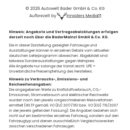
© 2026 Autowelt Bader GmbH & Co. KG
Innsiders Media
Aufbrezelt by
Hinweis: Angebote und Vertragsabwicklungen erfolgen
derzeit noch über die BaderMainzl GmbH & Co. KG.
Die in dieser Darstellung gezeigten Fahrzeuge und
Ausstattungen können in einzelnen Details vom aktuellen
deutschen Lieferprogramm abweichen. Abgebildet sind
teilweise Sonderausstattungen gegen Mehrpreis.
Alle Angebote nur solange der Vorrat reicht. UPE =
Unverbindliche Preisempfehlung des Herstellers.
Hinweis zu Verbrauchs-, Emissions- und
Reichweitenangaben:
Die angegebenen Werte zu Kraftstoffverbrauch, CO₂-
Emissionen, Stromverbrauch und elektrischer Reichweite
wurden nach den jeweils vorgeschriebenen Messverfahren
ermittelt (WLTP gemäß VO (EU) 2017/1151 bzw. VO (EG) 715/2007
in der jeweils geltenden Fassung). Die Angaben beziehen sich
nicht auf ein bestimmtes einzelnes Fahrzeug, sondern auf den
Fahrzeugtyp und dienen ausschließlich Vergleichszwecken
zwischen verschiedenen Fahrzeugen.