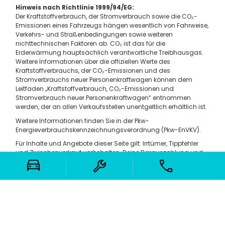
Hinweis nach Richtlinie 1999/94/EG:
Der Kraftstoffverbrauch, der Stromverbrauch sowie die CO₂-
Emissionen eines Fahrzeugs hängen wesentlich von Fahrweise,
Verkehrs- und Straßenbedingungen sowie weiteren
nichttechnischen Faktoren ab. CO₂ ist das für die
Erderwärmung hauptsächlich verantwortliche Treibhausgas.
Weitere Informationen über die offiziellen Werte des
Kraftstoffverbrauchs, der CO₂-Emissionen und des
Stromverbrauchs neuer Personenkraftwagen können dem
Leitfaden „Kraftstoffverbrauch, CO₂-Emissionen und
Stromverbrauch neuer Personenkraftwagen“ entnommen
werden, der an allen Verkaufsstellen unentgeltlich erhältlich ist.
Weitere Informationen finden Sie in der Pkw-
Energieverbrauchskennzeichnungsverordnung (Pkw-EnVKV).
Für Inhalte und Angebote dieser Seite gilt: Irrtümer, Tippfehler
und Zwischenverkauf vorbehalten. Reine Barauszahlung und
Kombination mit anderen Aktionen nicht möglich.
Auf dieser Website werden teilweise Werbemotive
verwendet, die ganz oder teilweise mit künstlicher
Intelligenz (KI) erstellt wurden.