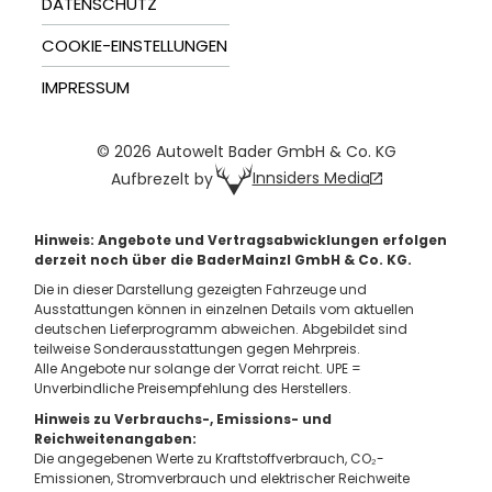
DATENSCHUTZ
COOKIE-EINSTELLUNGEN
IMPRESSUM
© 2026 Autowelt Bader GmbH & Co. KG
Innsiders Media
Aufbrezelt by
Hinweis: Angebote und Vertragsabwicklungen erfolgen
derzeit noch über die BaderMainzl GmbH & Co. KG.
Die in dieser Darstellung gezeigten Fahrzeuge und
Ausstattungen können in einzelnen Details vom aktuellen
deutschen Lieferprogramm abweichen. Abgebildet sind
teilweise Sonderausstattungen gegen Mehrpreis.
Alle Angebote nur solange der Vorrat reicht. UPE =
Unverbindliche Preisempfehlung des Herstellers.
Hinweis zu Verbrauchs-, Emissions- und
Reichweitenangaben:
Die angegebenen Werte zu Kraftstoffverbrauch, CO₂-
Emissionen, Stromverbrauch und elektrischer Reichweite