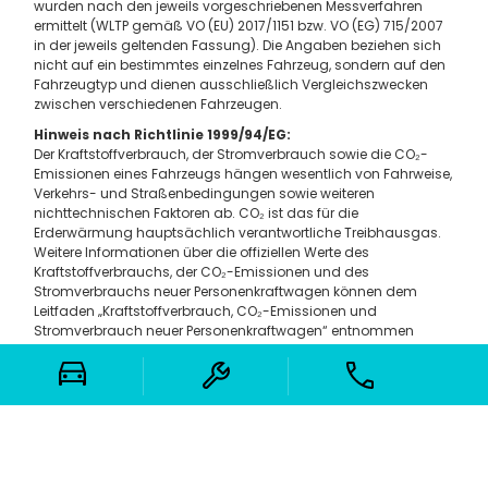
wurden nach den jeweils vorgeschriebenen Messverfahren
ermittelt (WLTP gemäß VO (EU) 2017/1151 bzw. VO (EG) 715/2007
in der jeweils geltenden Fassung). Die Angaben beziehen sich
nicht auf ein bestimmtes einzelnes Fahrzeug, sondern auf den
Fahrzeugtyp und dienen ausschließlich Vergleichszwecken
zwischen verschiedenen Fahrzeugen.
Hinweis nach Richtlinie 1999/94/EG:
Der Kraftstoffverbrauch, der Stromverbrauch sowie die CO₂-
Emissionen eines Fahrzeugs hängen wesentlich von Fahrweise,
Verkehrs- und Straßenbedingungen sowie weiteren
nichttechnischen Faktoren ab. CO₂ ist das für die
Erderwärmung hauptsächlich verantwortliche Treibhausgas.
Weitere Informationen über die offiziellen Werte des
Kraftstoffverbrauchs, der CO₂-Emissionen und des
Stromverbrauchs neuer Personenkraftwagen können dem
Leitfaden „Kraftstoffverbrauch, CO₂-Emissionen und
Stromverbrauch neuer Personenkraftwagen“ entnommen
werden, der an allen Verkaufsstellen unentgeltlich erhältlich ist.
Weitere Informationen finden Sie in der Pkw-
Energieverbrauchskennzeichnungsverordnung (Pkw-EnVKV).
Für Inhalte und Angebote dieser Seite gilt: Irrtümer, Tippfehler
und Zwischenverkauf vorbehalten. Reine Barauszahlung und
Kombination mit anderen Aktionen nicht möglich.