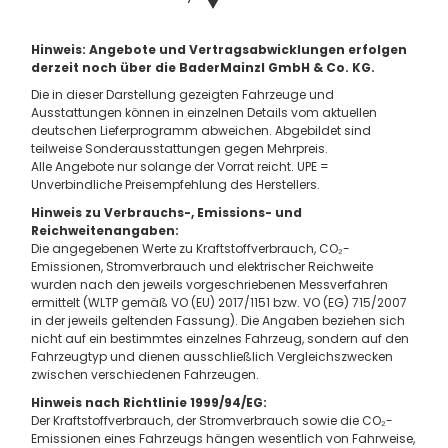
Hinweis: Angebote und Vertragsabwicklungen erfolgen
derzeit noch über die BaderMainzl GmbH & Co. KG.
Die in dieser Darstellung gezeigten Fahrzeuge und
Ausstattungen können in einzelnen Details vom aktuellen
deutschen Lieferprogramm abweichen. Abgebildet sind
teilweise Sonderausstattungen gegen Mehrpreis.
Alle Angebote nur solange der Vorrat reicht. UPE =
Unverbindliche Preisempfehlung des Herstellers.
Hinweis zu Verbrauchs-, Emissions- und
Reichweitenangaben:
Die angegebenen Werte zu Kraftstoffverbrauch, CO₂-
Emissionen, Stromverbrauch und elektrischer Reichweite
wurden nach den jeweils vorgeschriebenen Messverfahren
ermittelt (WLTP gemäß VO (EU) 2017/1151 bzw. VO (EG) 715/2007
in der jeweils geltenden Fassung). Die Angaben beziehen sich
nicht auf ein bestimmtes einzelnes Fahrzeug, sondern auf den
Fahrzeugtyp und dienen ausschließlich Vergleichszwecken
zwischen verschiedenen Fahrzeugen.
Hinweis nach Richtlinie 1999/94/EG:
Der Kraftstoffverbrauch, der Stromverbrauch sowie die CO₂-
Emissionen eines Fahrzeugs hängen wesentlich von Fahrweise,