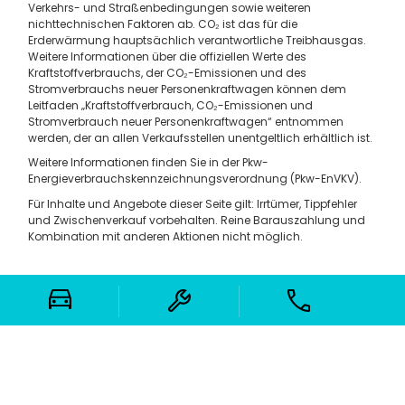
Verkehrs- und Straßenbedingungen sowie weiteren
nichttechnischen Faktoren ab. CO₂ ist das für die
Erderwärmung hauptsächlich verantwortliche Treibhausgas.
Weitere Informationen über die offiziellen Werte des
Kraftstoffverbrauchs, der CO₂-Emissionen und des
Stromverbrauchs neuer Personenkraftwagen können dem
Leitfaden „Kraftstoffverbrauch, CO₂-Emissionen und
Stromverbrauch neuer Personenkraftwagen“ entnommen
werden, der an allen Verkaufsstellen unentgeltlich erhältlich ist.
Weitere Informationen finden Sie in der Pkw-
Energieverbrauchskennzeichnungsverordnung (Pkw-EnVKV).
Für Inhalte und Angebote dieser Seite gilt: Irrtümer, Tippfehler
und Zwischenverkauf vorbehalten. Reine Barauszahlung und
Kombination mit anderen Aktionen nicht möglich.
Auf dieser Website werden teilweise Werbemotive
verwendet, die ganz oder teilweise mit künstlicher
Intelligenz (KI) erstellt wurden.