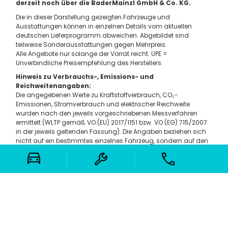
derzeit noch über die BaderMainzl GmbH & Co. KG.
Die in dieser Darstellung gezeigten Fahrzeuge und
Ausstattungen können in einzelnen Details vom aktuellen
deutschen Lieferprogramm abweichen. Abgebildet sind
teilweise Sonderausstattungen gegen Mehrpreis.
Alle Angebote nur solange der Vorrat reicht. UPE =
Unverbindliche Preisempfehlung des Herstellers.
Hinweis zu Verbrauchs-, Emissions- und
Reichweitenangaben:
Die angegebenen Werte zu Kraftstoffverbrauch, CO₂-
Emissionen, Stromverbrauch und elektrischer Reichweite
wurden nach den jeweils vorgeschriebenen Messverfahren
ermittelt (WLTP gemäß VO (EU) 2017/1151 bzw. VO (EG) 715/2007
in der jeweils geltenden Fassung). Die Angaben beziehen sich
nicht auf ein bestimmtes einzelnes Fahrzeug, sondern auf den
Fahrzeugtyp und dienen ausschließlich Vergleichszwecken
zwischen verschiedenen Fahrzeugen.
Hinweis nach Richtlinie 1999/94/EG:
Der Kraftstoffverbrauch, der Stromverbrauch sowie die CO₂-
Emissionen eines Fahrzeugs hängen wesentlich von Fahrweise,
Verkehrs- und Straßenbedingungen sowie weiteren
nichttechnischen Faktoren ab. CO₂ ist das für die
Erderwärmung hauptsächlich verantwortliche Treibhausgas.