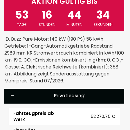
AKTION GÜLTIG BIS
53
16
44
33
TAGE
STUNDEN
MINUTEN
SEKUNDEN
ID. Buzz Pure Motor: 140 kW (190 PS) 58 kWh
Getriebe: 1-Gang-Automatikgetriebe Radstand:
2989 mm KR Stromverbrauch kombiniert in kWh/100
km: 19,0; CO₂-Emissionen kombiniert in g/km: 0. CO₂-
Klasse: A. Elektrische Reichweite (kombiniert): 358
km. Abbildung zeigt Sonderausstattung gegen
Mehrpreis. Stand 07/2026.
Privatleasing¹
Parameter
Wert
Fahrzeugpreis ab
52.270,75 €
Werk