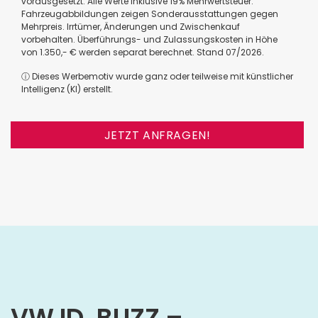
vorausgesetzt. Alle Werte inklusive 19% Mehrwertsteuer.
Fahrzeugabbildungen zeigen Sonderausstattungen gegen
Mehrpreis. Irrtümer, Änderungen und Zwischenkauf
vorbehalten. Überführungs- und Zulassungskosten in Höhe
von 1.350,- € werden separat berechnet. Stand 07/2026.
ⓘ Dieses Werbemotiv wurde ganz oder teilweise mit künstlicher
Intelligenz (KI) erstellt.
JETZT ANFRAGEN!
VW ID. BUZZ –