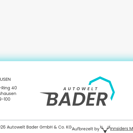
USEN
-Ring 40
tshausen
09-100
026 Autowelt Bader GmbH & Co. KG
Innsiders 
Aufbrezelt by