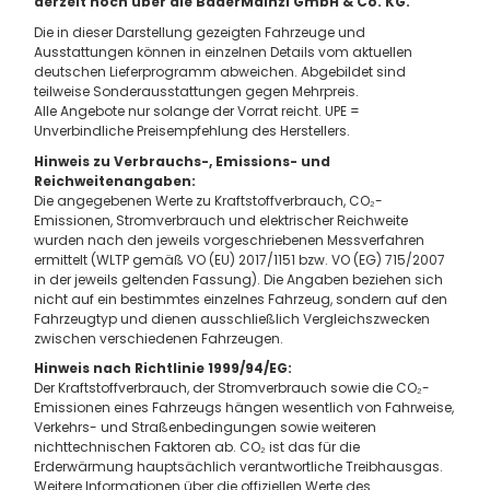
derzeit noch über die BaderMainzl GmbH & Co. KG.
Die in dieser Darstellung gezeigten Fahrzeuge und
Ausstattungen können in einzelnen Details vom aktuellen
deutschen Lieferprogramm abweichen. Abgebildet sind
teilweise Sonderausstattungen gegen Mehrpreis.
Alle Angebote nur solange der Vorrat reicht. UPE =
Unverbindliche Preisempfehlung des Herstellers.
Hinweis zu Verbrauchs-, Emissions- und
Reichweitenangaben:
Die angegebenen Werte zu Kraftstoffverbrauch, CO₂-
Emissionen, Stromverbrauch und elektrischer Reichweite
wurden nach den jeweils vorgeschriebenen Messverfahren
ermittelt (WLTP gemäß VO (EU) 2017/1151 bzw. VO (EG) 715/2007
in der jeweils geltenden Fassung). Die Angaben beziehen sich
nicht auf ein bestimmtes einzelnes Fahrzeug, sondern auf den
Fahrzeugtyp und dienen ausschließlich Vergleichszwecken
zwischen verschiedenen Fahrzeugen.
Hinweis nach Richtlinie 1999/94/EG:
Der Kraftstoffverbrauch, der Stromverbrauch sowie die CO₂-
Emissionen eines Fahrzeugs hängen wesentlich von Fahrweise,
Verkehrs- und Straßenbedingungen sowie weiteren
nichttechnischen Faktoren ab. CO₂ ist das für die
Erderwärmung hauptsächlich verantwortliche Treibhausgas.
Weitere Informationen über die offiziellen Werte des