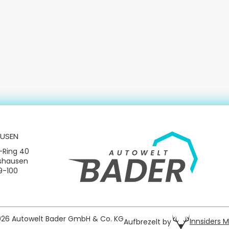
USEN
-Ring 40
tshausen
09-100
026 Autowelt Bader GmbH & Co. KG
Innsiders 
Aufbrezelt by